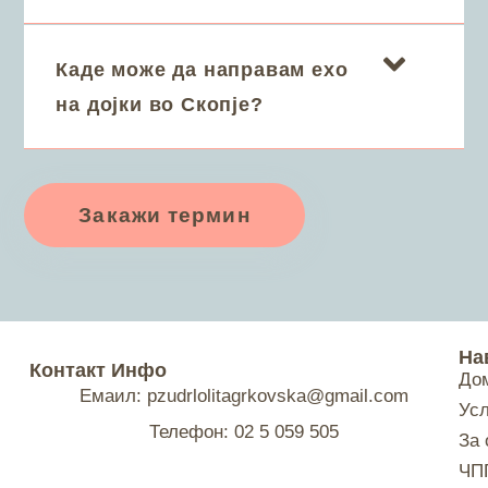
Каде може да направам ехо
на дојки во Скопје?
Закажи термин
На
Контакт Инфо
До
Емаил: pzudrlolitagrkovska@gmail.com
Ус
Телефон: 02 5 059 505
За 
ЧП