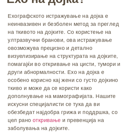
Ехографското истражување на дојка е
неинвазивен и безболен метод за преглед
на ткивото на дојките. Со користење на
ултразвучни бранови, ова истражување
овозможува прецизно и детално
визуелизирање на структурата на дојките,
помагајќи во откривање на цисти, тумори и
други абнормалности. Ехо на дојка е
особено корисно кај жени со густо дојкино
ткиво и може да се користи како
дополнување на мамографијата. Нашите
искусни специјалисти се тука да ви
обезбедат најдобра грижа и поддршка, со
цел рано
откривање
и превенција на
заболувања на дојките.